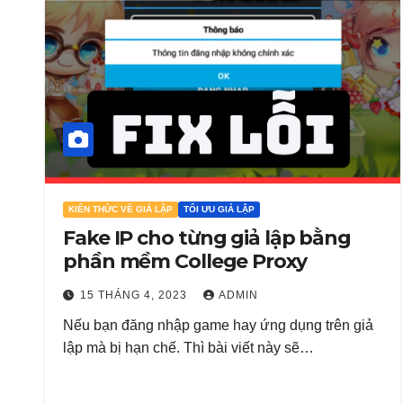
KIẾN THỨC VỀ GIẢ LẬP
TỐI ƯU GIẢ LẬP
Fake IP cho từng giả lập bằng
phần mềm College Proxy
15 THÁNG 4, 2023
ADMIN
Nếu bạn đăng nhập game hay ứng dụng trên giả
lập mà bị hạn chế. Thì bài viết này sẽ…