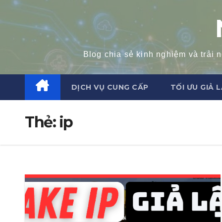
Skip
to
content
Blog chia sẻ kinh nghiệm và trải
DỊCH VỤ CUNG CẤP
TỐI ƯU GIẢ 
Thẻ:
ip